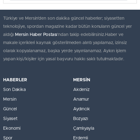
Türkiye ve Mersin’den son dakika güncel haberler; siyasetten
teknolojiye, spordan magazine kadar bütün konuların güncel yer
aldığı
Mersin Haber Postası
'ndan takip edebilirsiniz.Haber ve
makale içerikleri kaynak gösterilmeden alıntı yapılamaz, izinsiz
olarak kopyalanamaz, başka yerde yayınlanamaz. Aykırı işlem
yapan kişi/kişiler için yasal başvuru hakkı saklı tutulmaktadır.
HABERLER
MERSİN
Son Dakika
Akdeniz
Mersin
Anamur
Güncel
Aydıncık
Siyaset
Bozyazı
Ekonomi
Çamlıyayla
Spor
Erdemli