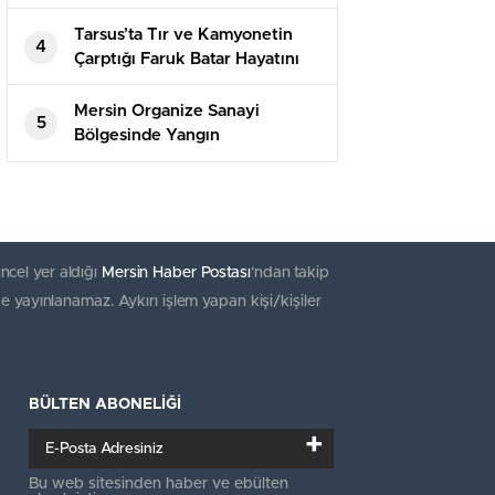
Hayatını Kaybetti
Tarsus’ta Tır ve Kamyonetin
4
Çarptığı Faruk Batar Hayatını
Kaybetti
Mersin Organize Sanayi
5
Bölgesinde Yangın
ncel yer aldığı
Mersin Haber Postası
'ndan takip
e yayınlanamaz. Aykırı işlem yapan kişi/kişiler
BÜLTEN ABONELİĞİ
+
Bu web sitesinden haber ve ebülten