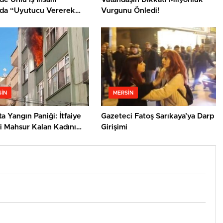
da “Uyutucu Vererek
Vurgunu Önledi!
Saldırı” İddiası
IN
MERSIN
ta Yangın Paniği: İtfaiye
Gazeteci Fatoş Sarıkaya’ya Darp
i Mahsur Kalan Kadını
Girişimi
ı