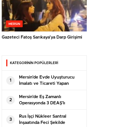
MERSIN
Gazeteci Fatoş Sarıkaya’ya Darp Girişimi
KATEGORİNİN POPÜLERLERİ
Mersin’de Evde Uyuşturucu
1
İmalatı ve Ticareti Yapan
Şahısa Suçüstü
Mersin’de Eş Zamanlı
2
Operasyonda 3 DEAŞ’lı
Yakalandı
Rus İşçi Nükleer Santral
3
İnşaatında Feci Şekilde