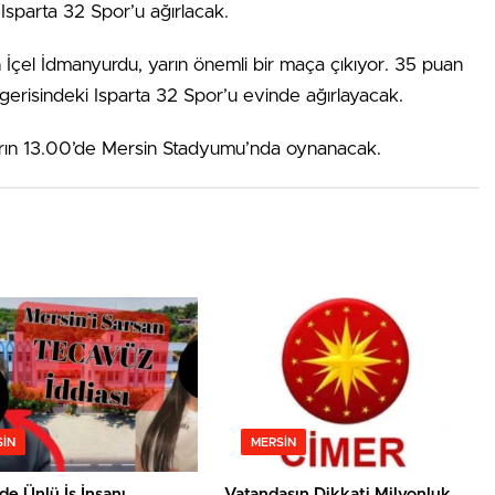
Isparta 32 Spor’u ağırlacak.
İçel İdmanyurdu, yarın önemli bir maça çıkıyor. 35 puan
 gerisindeki Isparta 32 Spor’u evinde ağırlayacak.
arın 13.00’de Mersin Stadyumu’nda oynanacak.
IN
MERSIN
de Ünlü İş İnsanı
Vatandaşın Dikkati Milyonluk