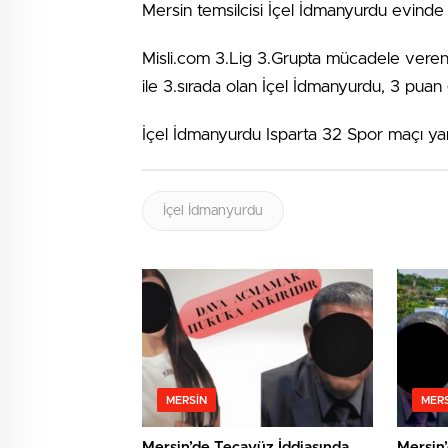
Mersin temsilcisi İçel İdmanyurdu evinde 
Misli.com 3.Lig 3.Grupta mücadele veren 
ile 3.sırada olan İçel İdmanyurdu, 3 puan
İçel İdmanyurdu Isparta 32 Spor maçı y
İçel İdmanyurdu
MERSIN
MERS
Mersin’de Tecavüz İddiasında
Mersin’