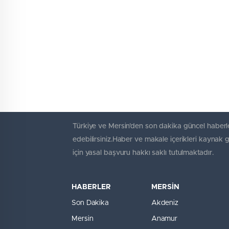
Türkiye ve Mersin’den son dakika güncel haberle
edebilirsiniz.Haber ve makale içerikleri kaynak 
için yasal başvuru hakkı saklı tutulmaktadır.
HABERLER
MERSİN
Son Dakika
Akdeniz
Mersin
Anamur