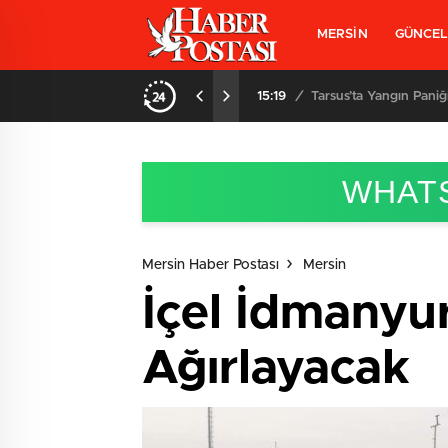
MERSİN
GÜNCE
15:19
/
Tarsus’ta Yangın Paniği
WHATS
Mersin Haber Postası
Mersin
İçel İdmanyu
Ağırlayacak