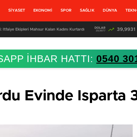
L
SİYASET
EKONOMİ
SPOR
SAĞLIK
DÜNYA
TEKN
DOLAR
39,9931
: İtfaiye Ekipleri Mahsur Kalan Kadını Kurtardı
39,9977
APP İHBAR HATTI:
0540 30
rdu Evinde Isparta 