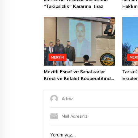
“Takipsizlik” Kararına İtiraz
Hakkın
Cinsel 
MERSIN
MERS
Mezitli Esnaf ve Sanatkarlar
Tarsus’
Kredi ve Kefalet Kooperatifinde
Ekipler
Yeni Başkan: Veysel Metli
Kurtard