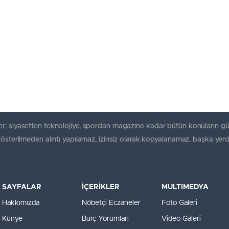
r; siyasetten teknolojiye, spordan magazine kadar bütün konuların gü
gösterilmeden alıntı yapılamaz, izinsiz olarak kopyalanamaz, başka yerd
SAYFALAR
İÇERİKLER
MULTIMEDYA
Hakkımızda
Nöbetçi Eczaneler
Foto Galeri
Künye
Burç Yorumları
Video Galeri