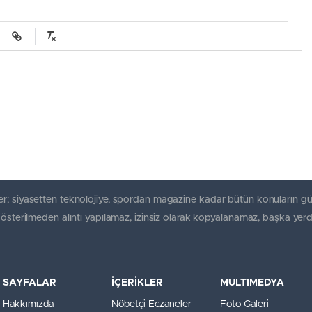
r; siyasetten teknolojiye, spordan magazine kadar bütün konuların gü
gösterilmeden alıntı yapılamaz, izinsiz olarak kopyalanamaz, başka yerd
SAYFALAR
İÇERİKLER
MULTIMEDYA
Hakkımızda
Nöbetçi Eczaneler
Foto Galeri