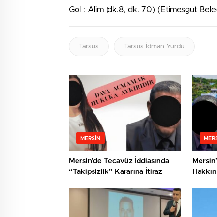
Gol : Alim (dk.8, dk. 70) (Etimesgut Bel
Tarsus
Tarsus İdman Yurdu
MERSIN
MERS
Mersin’de Tecavüz İddiasında
Mersin’
“Takipsizlik” Kararına İtiraz
Hakkın
Cinsel 