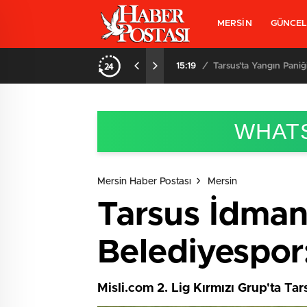
MERSİN
GÜNCE
 Kadını Kurtardı
15:06
/
Mersin’de Almanları D
WHATS
Mersin Haber Postası
Mersin
Tarsus İdman
Belediyespor
Misli.com 2. Lig Kırmızı Grup'ta Ta