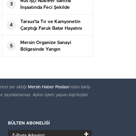
Rus İşçi Nükleer Santral
3
İnşaatında Feci Şekilde
Hayatını Kaybetti
Tarsus’ta Tır ve Kamyonetin
4
Çarptığı Faruk Batar Hayatını
Kaybetti
Mersin Organize Sanayi
5
Bölgesinde Yangın
ncel yer aldığı
Mersin Haber Postası
'ndan takip
e yayınlanamaz. Aykırı işlem yapan kişi/kişiler
BÜLTEN ABONELİĞİ
+