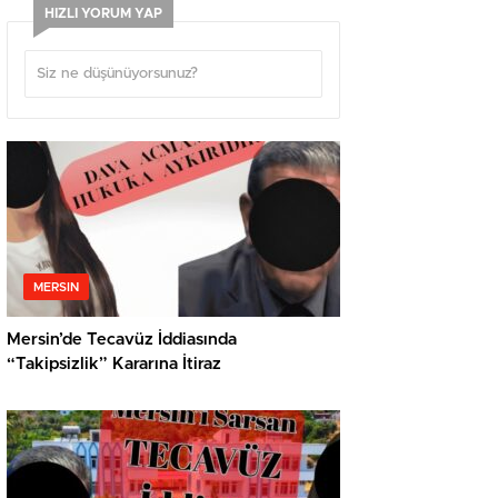
HIZLI YORUM YAP
MERSIN
Mersin’de Tecavüz İddiasında
“Takipsizlik” Kararına İtiraz