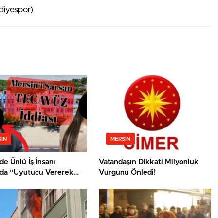
ediyespor)
IN
MERSIN
de Ünlü İş İnsanı
Vatandaşın Dikkati Milyonluk
da “Uyutucu Vererek
Vurgunu Önledi!
Saldırı” İddiası