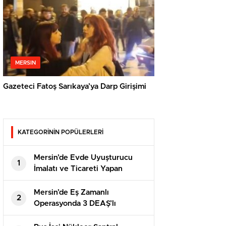
MERSIN
Gazeteci Fatoş Sarıkaya’ya Darp Girişimi
KATEGORİNİN POPÜLERLERİ
Mersin’de Evde Uyuşturucu
1
İmalatı ve Ticareti Yapan
Şahısa Suçüstü
Mersin’de Eş Zamanlı
2
Operasyonda 3 DEAŞ’lı
Yakalandı