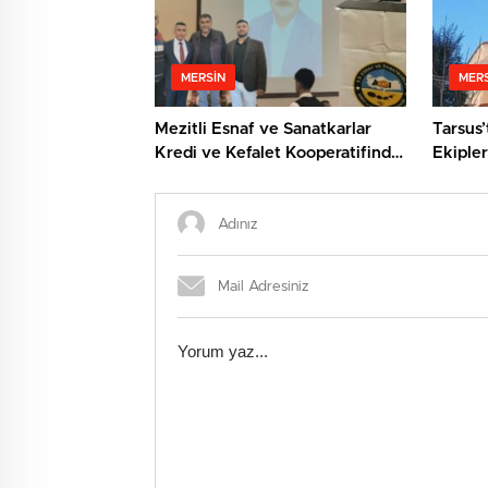
MERSIN
MERS
Mezitli Esnaf ve Sanatkarlar
Tarsus’
Kredi ve Kefalet Kooperatifinde
Ekipler
Yeni Başkan: Veysel Metli
Kurtard