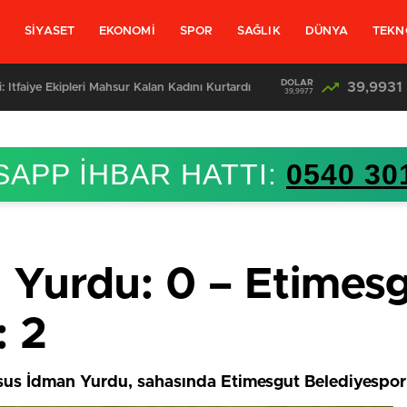
L
SİYASET
EKONOMİ
SPOR
SAĞLIK
DÜNYA
TEKN
DOLAR
39,9931
olandıran 7 Kişi Tutuklandı
39,9977
APP İHBAR HATTI:
0540 30
 Yurdu: 0 – Etimes
: 2
rsus İdman Yurdu, sahasında Etimesgut Belediyespor’