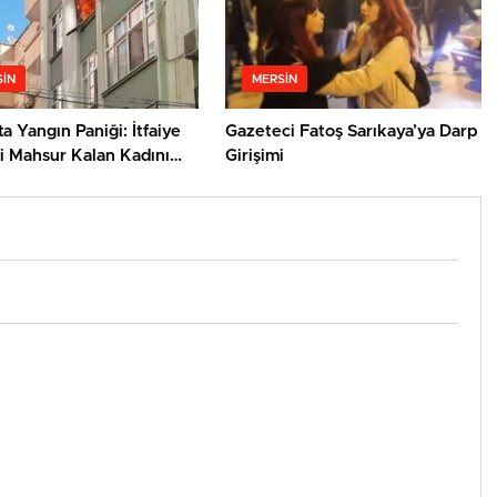
IN
MERSIN
ta Yangın Paniği: İtfaiye
Gazeteci Fatoş Sarıkaya’ya Darp
i Mahsur Kalan Kadını
Girişimi
ı