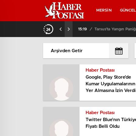
MERSİN
GÜNCE
15:19
/
Tarsus’ta Yangın Paniği
Haber Postası
Google, Play Store’de
Kumar Uygulamalarının
Yer Almasına İzin Verdi
Haber Postası
Twitter Blue’nın Türkiy
Fiyatı Belli Oldu