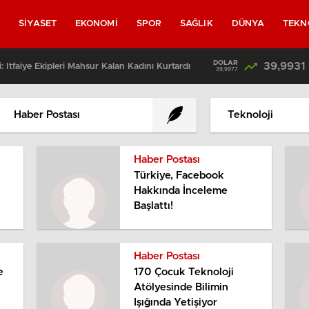
L
SİYASET
EKONOMİ
SPOR
SAĞLIK
DÜNYA
TEKN
DOLAR
39,9931
: İtfaiye Ekipleri Mahsur Kalan Kadını Kurtardı
39,9977
Haber Postası
Teknoloji
Haber Postası
Türkiye, Facebook
Hakkında İnceleme
Başlattı!
Haber Postası
e
170 Çocuk Teknoloji
Atölyesinde Bilimin
Işığında Yetişiyor