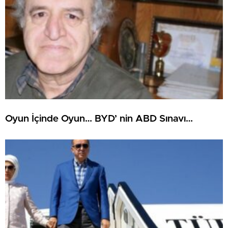
Oyun İçinde Oyun… BYD’ nin ABD Sınavı…