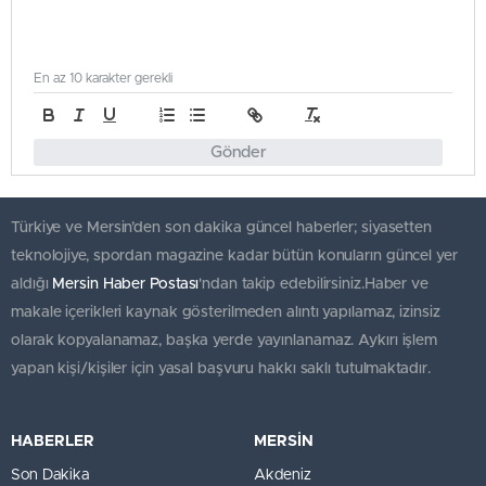
En az 10 karakter gerekli
Gönder
Türkiye ve Mersin’den son dakika güncel haberler; siyasetten
teknolojiye, spordan magazine kadar bütün konuların güncel yer
aldığı
Mersin Haber Postası
'ndan takip edebilirsiniz.Haber ve
makale içerikleri kaynak gösterilmeden alıntı yapılamaz, izinsiz
olarak kopyalanamaz, başka yerde yayınlanamaz. Aykırı işlem
yapan kişi/kişiler için yasal başvuru hakkı saklı tutulmaktadır.
HABERLER
MERSİN
Son Dakika
Akdeniz