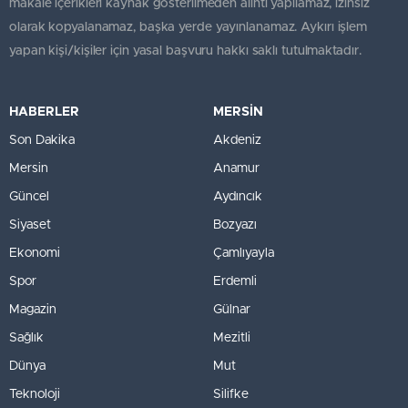
makale içerikleri kaynak gösterilmeden alıntı yapılamaz, izinsiz
olarak kopyalanamaz, başka yerde yayınlanamaz. Aykırı işlem
yapan kişi/kişiler için yasal başvuru hakkı saklı tutulmaktadır.
HABERLER
MERSİN
Son Dakika
Akdeniz
Mersin
Anamur
Güncel
Aydıncık
Siyaset
Bozyazı
Ekonomi
Çamlıyayla
Spor
Erdemli
Magazin
Gülnar
Sağlık
Mezitli
Dünya
Mut
Teknoloji
Silifke