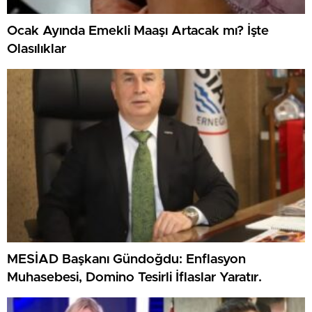
Ocak Ayında Emekli Maaşı Artacak mı? İşte
Olasılıklar
MESİAD Başkanı Gündoğdu: Enflasyon
Muhasebesi, Domino Tesirli İflaslar Yaratır.