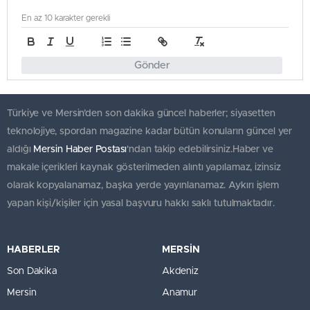
En az 10 karakter gerekli
Gönder
Türkiye ve Mersin’den son dakika güncel haberler; siyasetten
teknolojiye, spordan magazine kadar bütün konuların güncel yer
aldığı
Mersin Haber Postası
'ndan takip edebilirsiniz.Haber ve
makale içerikleri kaynak gösterilmeden alıntı yapılamaz, izinsiz
olarak kopyalanamaz, başka yerde yayınlanamaz. Aykırı işlem
yapan kişi/kişiler için yasal başvuru hakkı saklı tutulmaktadır.
HABERLER
MERSİN
Son Dakika
Akdeniz
Mersin
Anamur