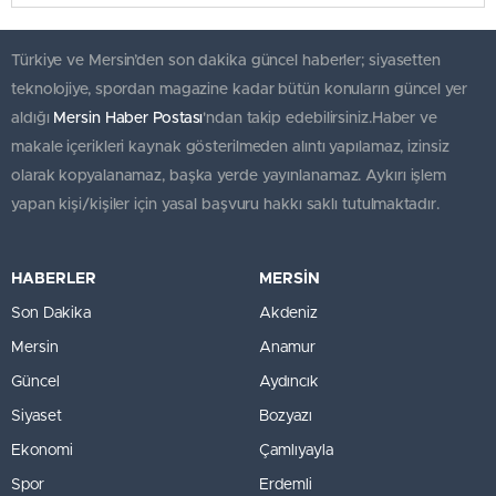
Türkiye ve Mersin’den son dakika güncel haberler; siyasetten
teknolojiye, spordan magazine kadar bütün konuların güncel yer
aldığı
Mersin Haber Postası
'ndan takip edebilirsiniz.Haber ve
makale içerikleri kaynak gösterilmeden alıntı yapılamaz, izinsiz
olarak kopyalanamaz, başka yerde yayınlanamaz. Aykırı işlem
yapan kişi/kişiler için yasal başvuru hakkı saklı tutulmaktadır.
HABERLER
MERSİN
Son Dakika
Akdeniz
Mersin
Anamur
Güncel
Aydıncık
Siyaset
Bozyazı
Ekonomi
Çamlıyayla
Spor
Erdemli