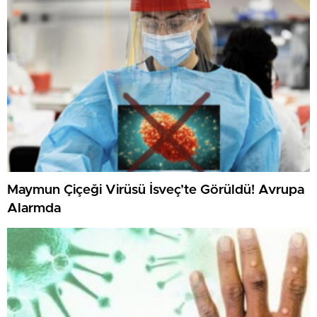
Maymun Çiçeği Virüsü İsveç’te Görüldü! Avrupa
Alarmda